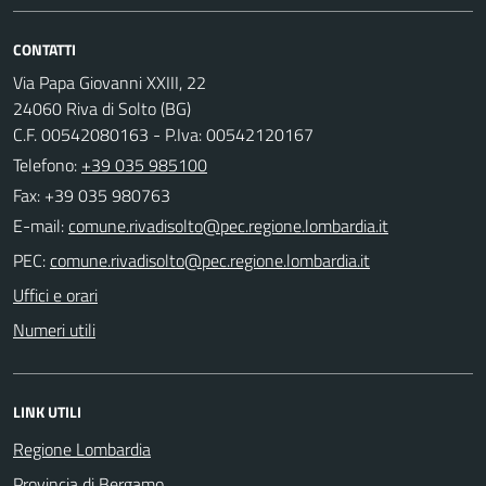
CONTATTI
Via Papa Giovanni XXIII, 22
24060 Riva di Solto (BG)
C.F. 00542080163 - P.Iva: 00542120167
Telefono:
+39 035 985100
Fax: +39 035 980763
E-mail:
PEC:
Uffici e orari
Numeri utili
LINK UTILI
Regione Lombardia
Provincia di Bergamo